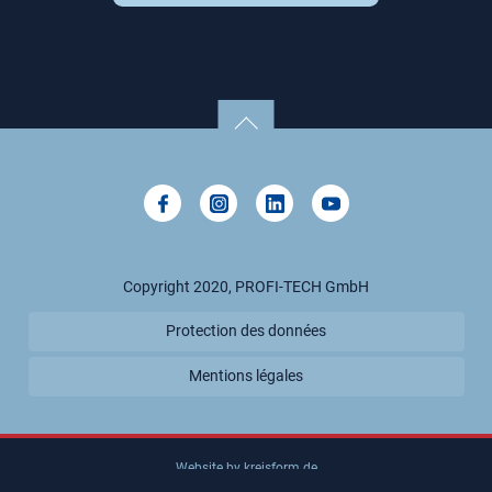
VENEZUELA, RÉPUBLIQUE BOLIVARIENNE DU
MACÉDOINE DU NORD
MALTE
RUSSIE, FÉDÉRATION DE
Copyright 2020, PROFI-TECH GmbH
Protection des données
Mentions légales
Website by kreisform.de