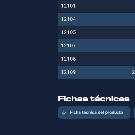
12101
12104
12105
12107
12108
12109
2
Fichas técnicas
Ficha técnica del producto