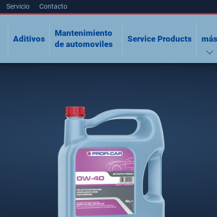
Servicio
Contacto
Mantenimiento
Aditivos
Service Products
má
n
de automoviles