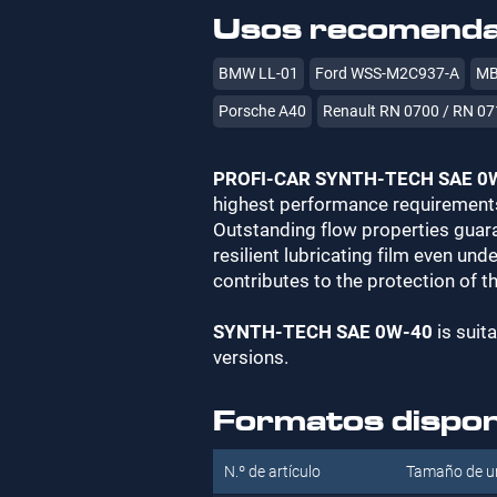
Usos recomend
BMW LL-01
Ford WSS-M2C937-A
MB
Porsche A40
Renault RN 0700 / RN 0
PROFI-CAR SYNTH-TECH SAE 0
highest performance requirements
Outstanding flow properties guara
resilient lubricating film even u
contributes to the protection of 
SYNTH-TECH SAE 0W-40
is suit
versions.
Formatos dispon
N.º de artículo
Tamaño de u