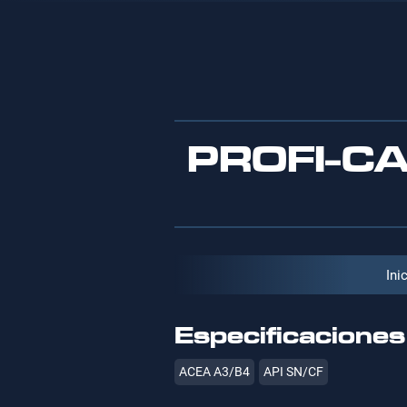
PROFI-C
Ini
Especificaciones
ACEA A3/B4
API SN/CF