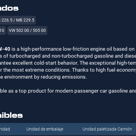
ados
 226.5 / MB 229.5
710
VW 502 00 / 505 00
W-40
is a high-performance low-friction engine oil based on 
 of turbocharged and non-turbocharged gasoline and diesel
ntee excellent cold-start behavior. The exceptional high-tem
nder the most extreme conditions. Thanks to high fuel econom
the environment by reducing emissions.
able as a top product for modern passenger car gasoline and
ibles
nidad
Unidad de embalaje
Unidad paletizada Camión