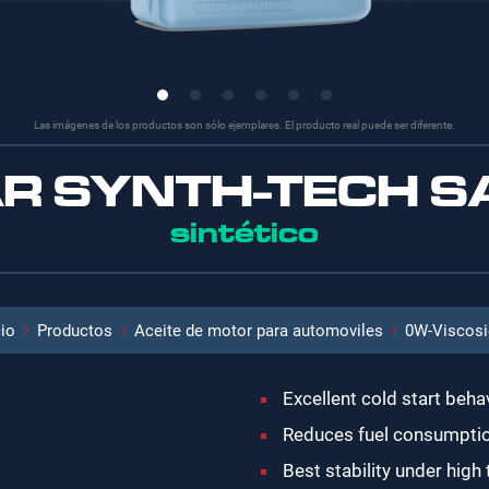
Las imágenes de los productos son sólo ejemplares. El producto real puede ser diferente.
AR SYNTH-TECH S
sintético
cio
Productos
Aceite de motor para automoviles
0W-Viscosi
Excellent cold start beha
Reduces fuel consumpti
Best stability under hig