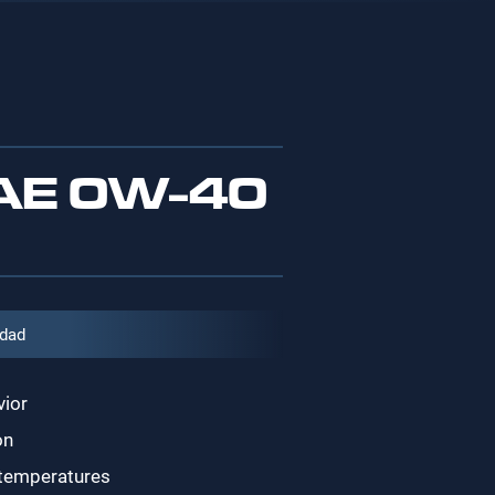
AE 0W‑40
dad
vior
on
h temperatures