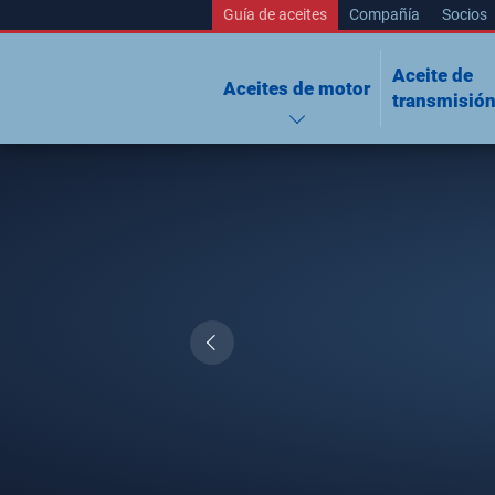
Guía de aceites
Compañía
Socios
Aceite de
Aceites de motor
transmisió