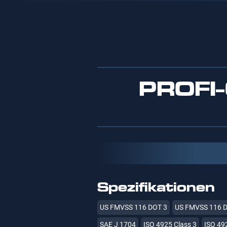
PROFI
Spezifikationen
US FMVSS 116 DOT 3
US FMVSS 116 
SAE J 1704
ISO 4925 Class 3
ISO 49