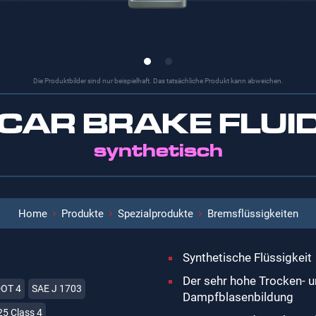
Die Produktbilder sind nur beispielhaft. Das tatsächliche Produkt kann abweichen.
-CAR BRAKE FLUID
synthetisch
Home
Produkte
Spezialprodukte
Bremsflüssigkeiten
Synthetische Flüssigkeit
Der sehr hohe Trocken- u
DOT 4
SAE J 1703
Dampfblasenbildung
25 Class 4