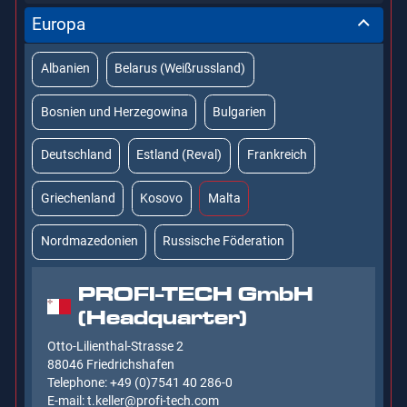
Europa
Ägypten
Algerien
Burkina Faso
Komoren
China, Volksrepublik
Hongkong
Irak
Iran
Albanien
Belarus (Weißrussland)
Libyen
Marokko
Mauretanien
Nigeria
Jemen
Jordanien
Kambodscha
Kasachstan
Bosnien und Herzegowina
Bulgarien
Senegal
Sudan
Kirgisistan
Kuwait
Libanon
Malaysia
Deutschland
Estland (Reval)
Frankreich
Oman
Pakistan
Palästina
Saudi-Arabien
Griechenland
Kosovo
Malta
Südkorea
Syrien
Taiwan
Türkei
Nordmazedonien
Russische Föderation
Turkmenistan
Vereinigte Arabische Emirate
PROFI-TECH GmbH
(Headquarter)
Otto-Lilienthal-Strasse 2
88046 Friedrichshafen
Telephone: +49 (0)7541 40 286-0
E-mail: t.keller@profi-tech.com