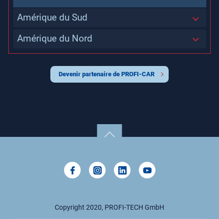
Amérique du Sud
Amérique du Nord
BOLIVIE, ÉTAT PLURINATIONAL DE
EL SALVADOR
CANADA
ÉTATS-UNIS
PÉROU
Devenir partenaire de PROFI-CAR
VENEZUELA, RÉPUBLIQUE BOLIVARIENNE DU
Copyright 2020, PROFI-TECH GmbH