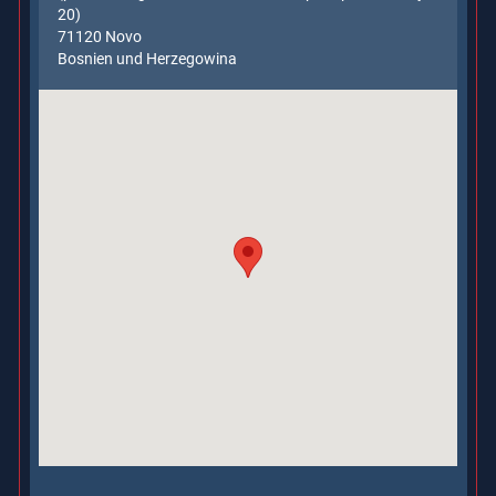
TAÏWAN, PROVINCE DE CHINE
TURKMÉNISTAN
20)
71120 Novo
Bosnien und Herzegowina
TURQUIE
YÉMEN