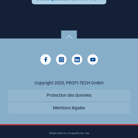
VENEZUELA, RÉPUBLIQUE BOLIVARIENNE DU
MACÉDOINE DU NORD
MALTE
RUSSIE, FÉDÉRATION DE
Copyright 2020, PROFI-TECH GmbH
Protection des données
Mentions légales
Website by kreisform.de