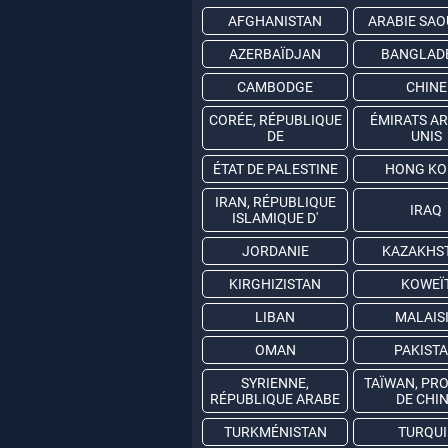
AFGHANISTAN
ARABIE SAO
AZERBAÏDJAN
BANGLAD
CAMBODGE
CHINE
CORÉE, RÉPUBLIQUE
ÉMIRATS A
DE
UNIS
ÉTAT DE PALESTINE
HONG K
IRAN, RÉPUBLIQUE
IRAQ
ISLAMIQUE D'
JORDANIE
KAZAKHS
KIRGHIZISTAN
KOWEÏ
LIBAN
MALAIS
OMAN
PAKIST
SYRIENNE,
TAÏWAN, PR
RÉPUBLIQUE ARABE
DE CHI
TURKMÉNISTAN
TURQUI