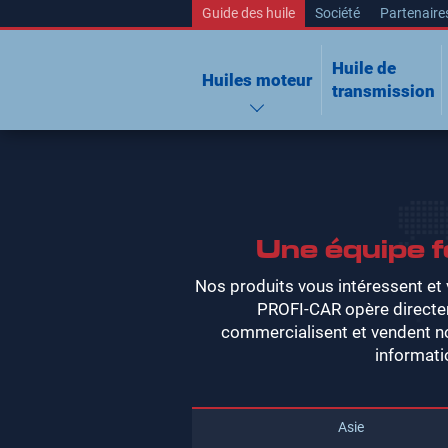
Guide des huile
Société
Partenaire
Huile de
Huiles moteur
transmission
Une équipe f
Nos produits vous intéressent et
PROFI-CAR opère directe
commercialisent et vendent no
informati
Asie