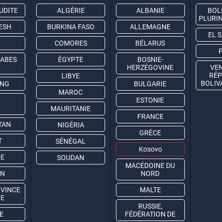
UDITE
ALGÉRIE
ALBANIE
BOLI
PLURI
ESH
BURKINA FASO
ALLEMAGNE
EL 
COMORES
BÉLARUS
RABES
ÉGYPTE
BOSNIE-
HERZÉGOVINE
VEN
RÉP
LIBYE
BOLIV
ONG
BULGARIE
MAROC
ESTONIE
MAURITANIE
FRANCE
TAN
NIGÉRIA
GRÈCE
T
SÉNÉGAL
Kosovo
IE
SOUDAN
MACÉDOINE DU
AN
NORD
OVINCE
MALTE
NE
RUSSIE,
E
FÉDÉRATION DE