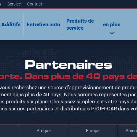
s
Service
Contact
Produits de
Additifs
Entretien auto
en plus
service
Partenaires
orte. Dans plus de 40 pays d
 vous recherchez une source d’approvisionnement de produ
ment dans plus de 40 pays. Nous sommes représentés par de
s produits sur place. Choisissez simplement votre pays dans
ons sur nos partenaires et distributeurs PROFI-CAR dans vot
Afrique
Europe
Améri