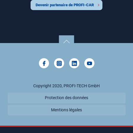
FRANCE
GRÈCE
Kosovo
Devenir partenaire de PROFI-CAR
VENEZUELA, RÉPUBLIQUE BOLIVARIENNE DU
MACÉDOINE DU NORD
MALTE
RUSSIE, FÉDÉRATION DE
Copyright 2020, PROFI-TECH GmbH
Protection des données
Mentions légales