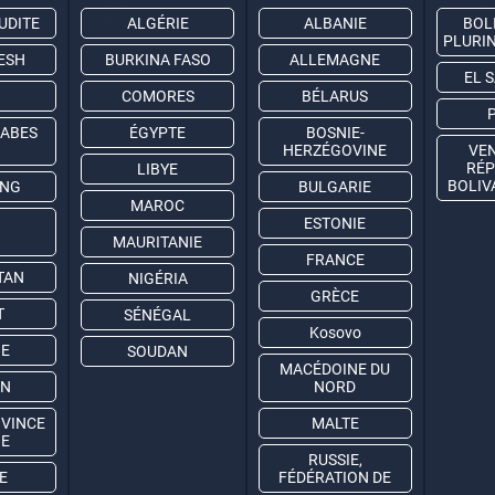
UDITE
ALGÉRIE
ALBANIE
BOLI
PLURI
ESH
BURKINA FASO
ALLEMAGNE
EL 
COMORES
BÉLARUS
RABES
ÉGYPTE
BOSNIE-
HERZÉGOVINE
VEN
RÉP
LIBYE
BOLIV
ONG
BULGARIE
MAROC
ESTONIE
MAURITANIE
FRANCE
TAN
NIGÉRIA
GRÈCE
T
SÉNÉGAL
Kosovo
IE
SOUDAN
MACÉDOINE DU
AN
NORD
OVINCE
MALTE
NE
RUSSIE,
E
FÉDÉRATION DE