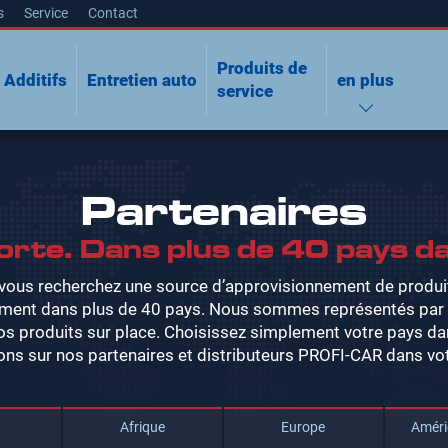
s
Service
Contact
Produits de
Additifs
Entretien auto
en plus
service
Partenaires
orte. Dans plus de 40 pays d
 vous recherchez une source d’approvisionnement de produ
ment dans plus de 40 pays. Nous sommes représentés par de
s produits sur place. Choisissez simplement votre pays dans
ons sur nos partenaires et distributeurs PROFI-CAR dans vot
Afrique
Europe
Améri