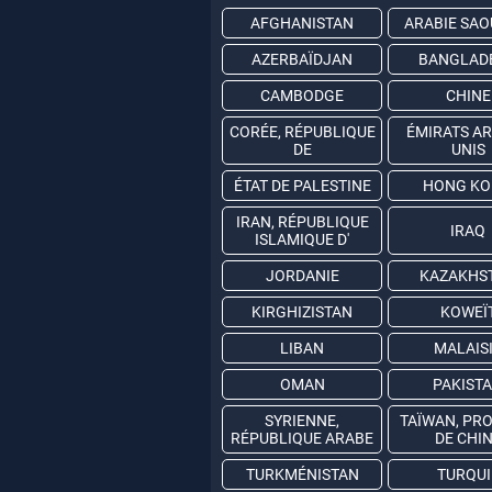
AFGHANISTAN
ARABIE SAO
AZERBAÏDJAN
BANGLAD
CAMBODGE
CHINE
CORÉE, RÉPUBLIQUE
ÉMIRATS A
DE
UNIS
ÉTAT DE PALESTINE
HONG K
IRAN, RÉPUBLIQUE
IRAQ
ISLAMIQUE D'
JORDANIE
KAZAKHS
KIRGHIZISTAN
KOWEÏ
LIBAN
MALAIS
OMAN
PAKIST
SYRIENNE,
TAÏWAN, PR
RÉPUBLIQUE ARABE
DE CHI
TURKMÉNISTAN
TURQUI