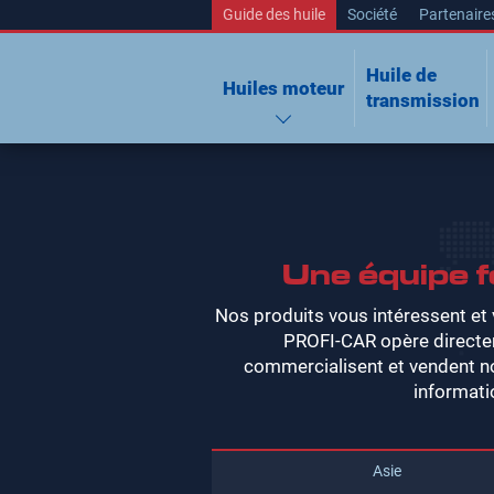
Guide des huile
Société
Partenaire
Huile de
Huiles moteur
transmission
Une équipe f
Nos produits vous intéressent et
PROFI-CAR opère directe
commercialisent et vendent no
informati
Asie